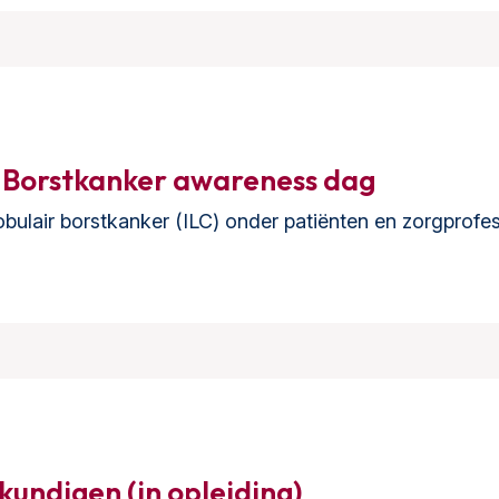
r Borstkanker awareness dag
ulair borstkanker (ILC) onder patiënten en zorgprofe
undigen (in opleiding)