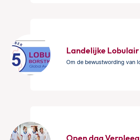
Landelijke Lobulai
Om de bewustwording van lob
Open dag Verpleegk