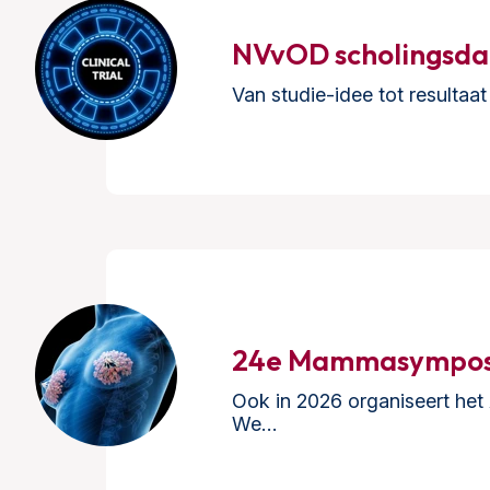
NVvOD scholingsd
Van studie-idee tot resulta
24e Mammasympo
Ook in 2026 organiseert he
We…