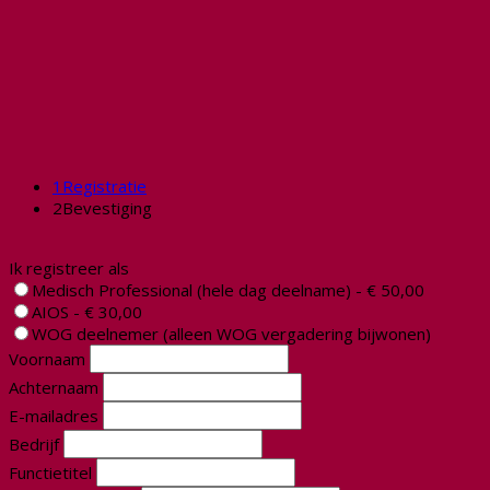
1
Registratie
2
Bevestiging
Ik registreer als
Medisch Professional (hele dag deelname) - € 50,00
AIOS - € 30,00
WOG deelnemer (alleen WOG vergadering bijwonen)
Voornaam
Achternaam
E-mailadres
Bedrijf
Functietitel