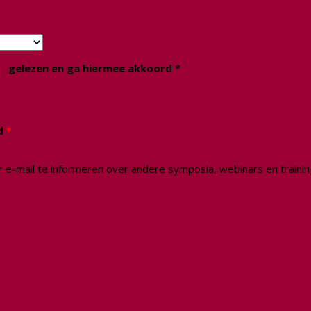
en
gelezen en ga hiermee akkoord *
rd
*
 e-mail te informeren over andere symposia, webinars en traini