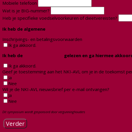
Mobiele telefoon
Wat is je BIG-nummer?
Heb je specifieke voedselvoorkeuren of dieetvereisten?
Ik heb de algemene
inschrijvings- en betalingsvoorwaard
Inschrijvings- en betalingsvoorwaarden
Ik ga akkoord.
Ik heb de
Privacyverklaring
gelezen en ga hiermee akkoo
Ik ga akkoord.
Geef je toestemming aan het NKI-AVL om je in de toekomst per
Ja
Nee
Wil je de NKI-AVL nieuwsbrief per e-mail ontvangen?
Ja
Nee
Dit symposium wordt
gesponsord door vergunninghouders
Verder